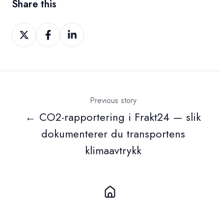
Share this
Share
Share
Share
on
on
on
X
Facebook
LinkedIn
Previous story
← CO2-rapportering i Frakt24 — slik
dokumenterer du transportens
klimaavtrykk