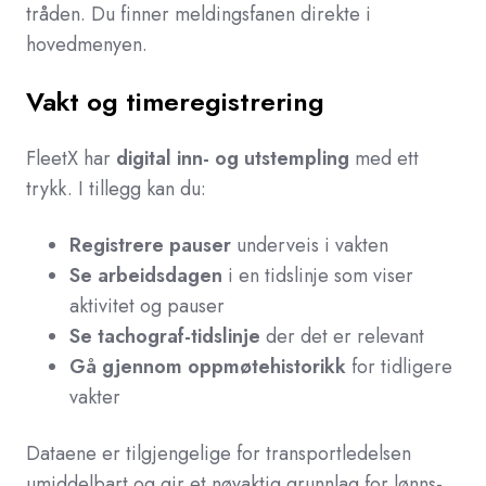
tråden. Du finner meldingsfanen direkte i
hovedmenyen.
Vakt og timeregistrering
FleetX har
digital inn- og utstempling
med ett
trykk. I tillegg kan du:
Registrere pauser
underveis i vakten
Se arbeidsdagen
i en tidslinje som viser
aktivitet og pauser
Se tachograf-tidslinje
der det er relevant
Gå gjennom oppmøtehistorikk
for tidligere
vakter
Dataene er tilgjengelige for transportledelsen
umiddelbart og gir et nøyaktig grunnlag for lønns-