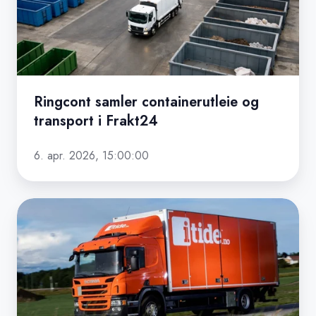
transport
i
Frakt24
Ringcont samler containerutleie og
transport i Frakt24
6. apr. 2026, 15:00:00
iTide
velger
Frakt24
som
ny
TMS-