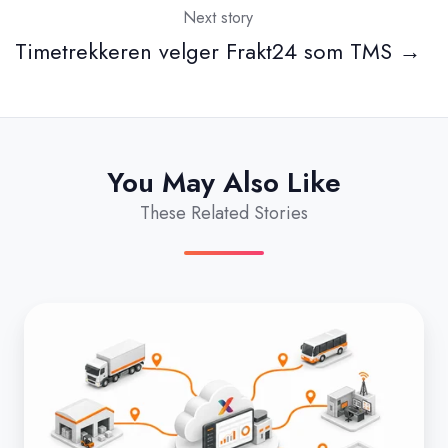
Next story
Timetrekkeren velger Frakt24 som TMS →
You May Also Like
These Related Stories
Skybasert
TMS
for
transport:
Din