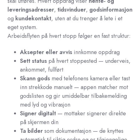
skal utføres. Hvert oppdrag viser
hente- og
leveringsadresser
,
tidsvinduer
,
godsinformasjon
og
kundekontakt
, uten at du trenger å lete i et
eget system.
Arbeidsflyten på hvert stopp følger en fast struktur:
Aksepter eller avvis
innkomne oppdrag
Sett status
på hvert stoppested — underveis,
ankommet, fullført
Skann gods
med telefonens kamera eller tast
inn strekkode manuelt — appen matcher mot
godslisten og gir umiddelbar tilbakemelding
med lyd og vibrasjon
Signer digitalt
— mottaker signerer direkte
på skjermen din
Ta bilder
som dokumentasjon — de knyttes
automatisk til riktig ordre og er tilgjengelige