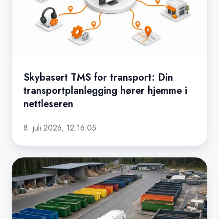
transportplanlegging
hører
hjemme
i
nettleseren
Skybasert TMS for transport: Din
transportplanlegging hører hjemme i
nettleseren
8. juli 2026, 12:16:05
Ringcont
samler
containerutleie
og