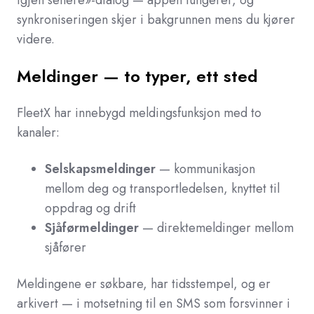
igjen senere»-dialog — appen fungerer, og
synkroniseringen skjer i bakgrunnen mens du kjører
videre.
Meldinger — to typer, ett sted
FleetX har innebygd meldingsfunksjon med to
kanaler:
Selskapsmeldinger
— kommunikasjon
mellom deg og transportledelsen, knyttet til
oppdrag og drift
Sjåførmeldinger
— direktemeldinger mellom
sjåfører
Meldingene er søkbare, har tidsstempel, og er
arkivert — i motsetning til en SMS som forsvinner i