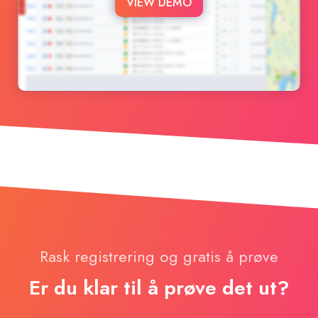
VIEW DEMO
Rask registrering og gratis å prøve
Er du klar til å prøve det ut?