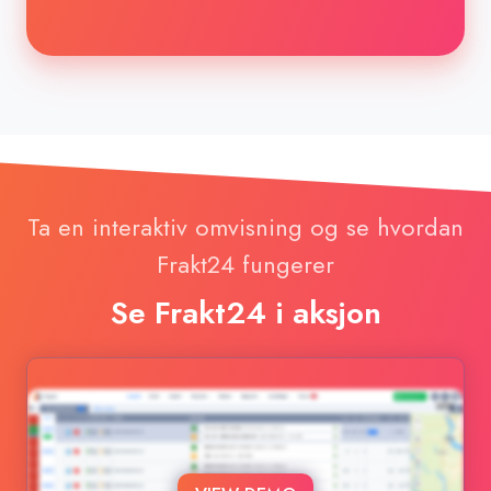
Ta en interaktiv omvisning og se hvordan
Frakt24 fungerer
Se Frakt24 i aksjon