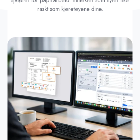
sjåfører for papirarbeid. Inntekter som flyter like
raskt som kjøretøyene dine.