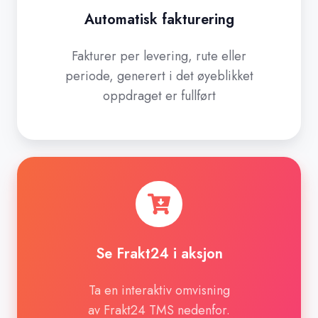
Automatisk fakturering
Fakturer per levering, rute eller
periode, generert i det øyeblikket
oppdraget er fullført
Se
Frakt24
i
aksjon
Se Frakt24 i aksjon
Ta en interaktiv omvisning
av Frakt24 TMS nedenfor.