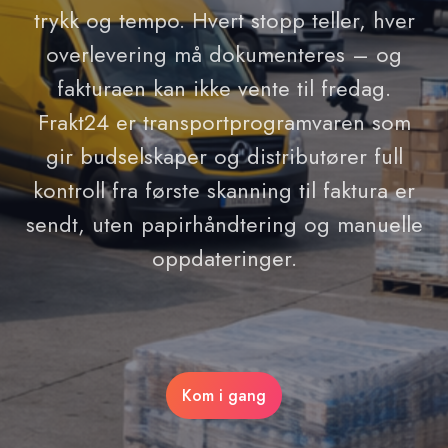
trykk og tempo. Hvert stopp teller, hver
overlevering må dokumenteres – og
fakturaen kan ikke vente til fredag.
Frakt24 er transportprogramvaren som
gir budselskaper og distributører full
kontroll fra første skanning til faktura er
sendt, uten papirhåndtering og manuelle
oppdateringer.
Kom i gang