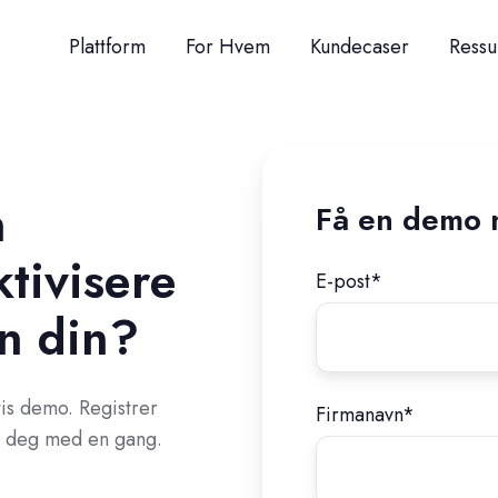
Plattform
For Hvem
Kundecaser
Ressu
n
Få en demo 
tivisere
E-post
*
en din?
tis demo. Registrer
Firmanavn
*
r deg med en gang.