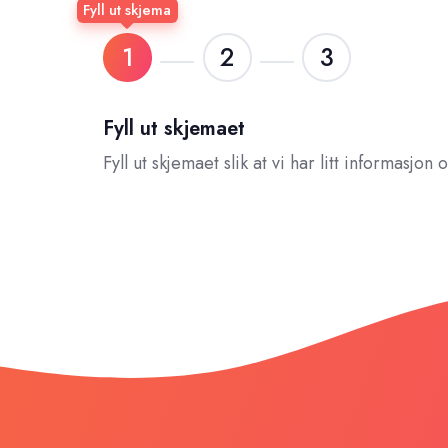
Fyll ut skjema
1
2
3
Fyll ut skjemaet
Fyll ut skjemaet slik at vi har litt informasjon 