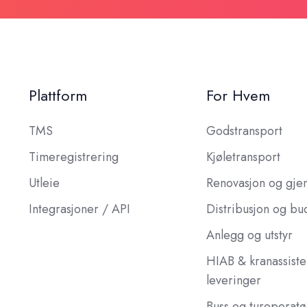
Plattform
For Hvem
TMS
Godstransport
Timeregistrering
Kjøletransport
Utleie
Renovasjon og gje
Integrasjoner / API
Distribusjon og bu
Anlegg og utstyr
HIAB & kranassiste
leveringer
Buss og turoperatø