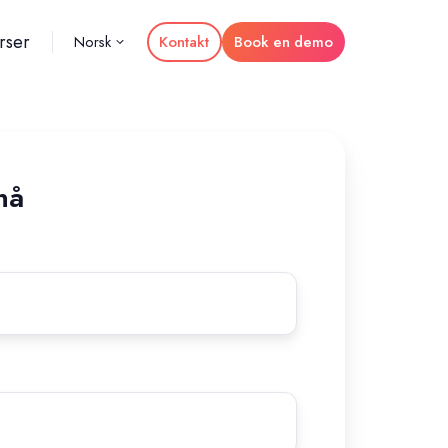
rser
Kontakt
Book en demo
Norsk
nå