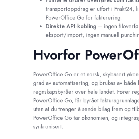
Fullførte ordrer overføres som fakt
transportoppdrag er utført i Frakt24, li
PowerOffice Go for fakturering.
Direkte API-kobling
– ingen filoverfø
eksport/import, ingen manuell punchi
Hvorfor PowerOf
PowerOffice Go er et norsk, skybasert økon
grad av automatisering, og brukes av både 
regnskapsbyråer over hele landet. Fører reg
PowerOffice Go, får byrået fakturagrunnlage
uten at du trenger å sende bilag frem og til
PowerOffice Go tar økonomien, og integra
synkronisert.