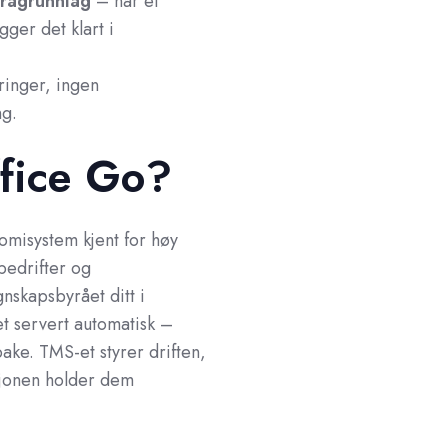
uragrunnlag
– når et
gger det klart i
ringer, ingen
ng.
fice Go?
omisystem kjent for høy
bedrifter og
nskapsbyrået ditt i
t servert automatisk –
bake. TMS-et styrer driften,
sjonen holder dem