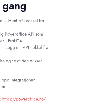
i gang
Go
– Hent API nøkkel fra
g Poweroffice API som
ger i Frakt24
– Legg inn API nøkkel fra
dre og se at den dukker
r opp integrasjonen
en.
:
https://poweroffice.no/