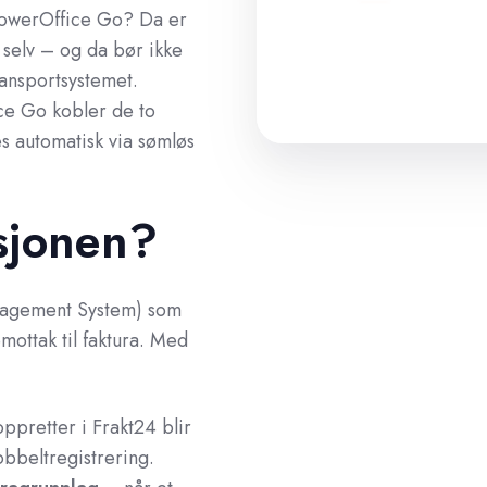
 PowerOffice Go? Da er
 selv – og da bør ikke
ransportsystemet.
ce Go kobler de to
s automatisk via sømløs
sjonen?
nagement System) som
mottak til faktura. Med
pretter i Frakt24 blir
obbeltregistrering.