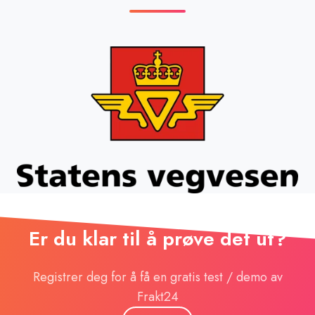
Er du klar til å prøve det ut?
Registrer deg for å få en gratis test / demo av
Frakt24